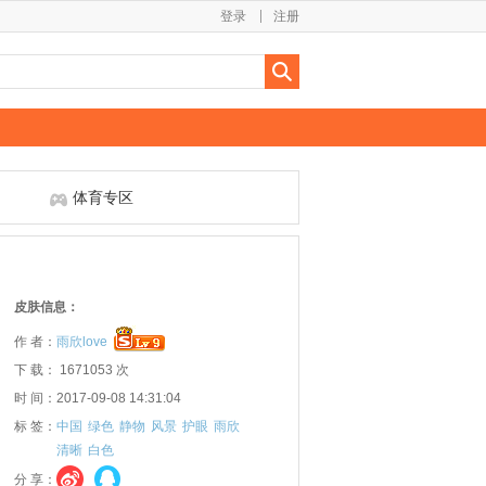
登录
注册
体育专区
皮肤信息：
作 者：
雨欣love
下 载： 1671053 次
时 间：2017-09-08 14:31:04
标 签：
中国
绿色
静物
风景
护眼
雨欣
清晰
白色
分 享：