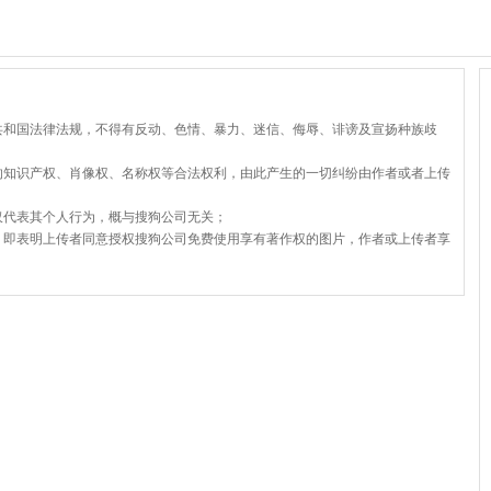
共和国法律法规，不得有反动、色情、暴力、迷信、侮辱、诽谤及宣扬种族歧
的知识产权、肖像权、名称权等合法权利，由此产生的一切纠纷由作者或者上传
仅代表其个人行为，概与搜狗公司无关；
，即表明上传者同意授权搜狗公司免费使用享有著作权的图片，作者或上传者享