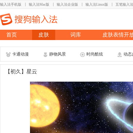
输入法手机版
输入法Mac版
输入法企业版
输入法Linux版
五笔输入
首页
皮肤
词库
皮肤表情开
卡通动漫
静物风景
时尚酷炫
动态
【初久】星云