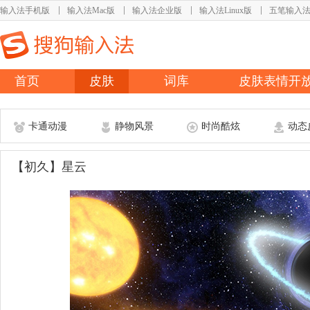
输入法手机版
输入法Mac版
输入法企业版
输入法Linux版
五笔输入
首页
皮肤
词库
皮肤表情开
卡通动漫
静物风景
时尚酷炫
动态
【初久】星云