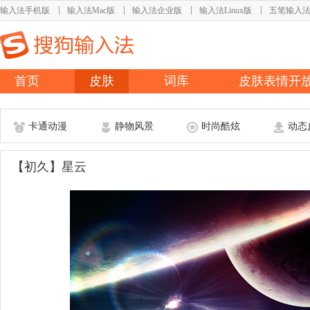
输入法手机版
输入法Mac版
输入法企业版
输入法Linux版
五笔输入
首页
皮肤
词库
皮肤表情开
卡通动漫
静物风景
时尚酷炫
动态
【初久】星云