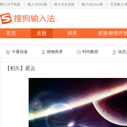
输入法手机版
输入法Mac版
输入法企业版
输入法Linux版
五笔输入
首页
皮肤
词库
皮肤表情开
卡通动漫
静物风景
时尚酷炫
动态
【初久】星云