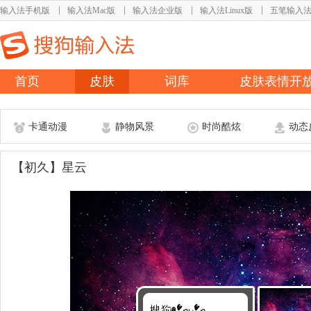
输入法手机版
输入法Mac版
输入法企业版
输入法Linux版
五笔输入
首页
皮肤
词库
皮肤表情开
卡通动漫
静物风景
时尚酷炫
动态
【初久】星云