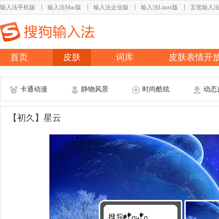
输入法手机版
输入法Mac版
输入法企业版
输入法Linux版
五笔输入
首页
皮肤
词库
皮肤表情开
卡通动漫
静物风景
时尚酷炫
动态
【初久】星云