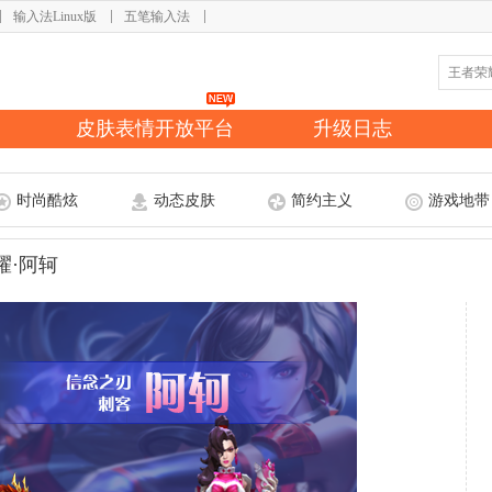
输入法Linux版
五笔输入法
皮肤表情开放平台
升级日志
时尚酷炫
动态皮肤
简约主义
游戏地带
耀·阿轲