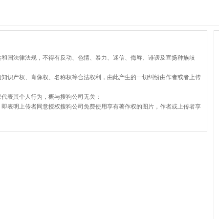
共和国法律法规，不得有反动、色情、暴力、迷信、侮辱、诽谤及宣扬种族歧
的知识产权、肖像权、名称权等合法权利，由此产生的一切纠纷由作者或者上传
仅代表其个人行为，概与搜狗公司无关；
，即表明上传者同意授权搜狗公司免费使用享有著作权的图片，作者或上传者享