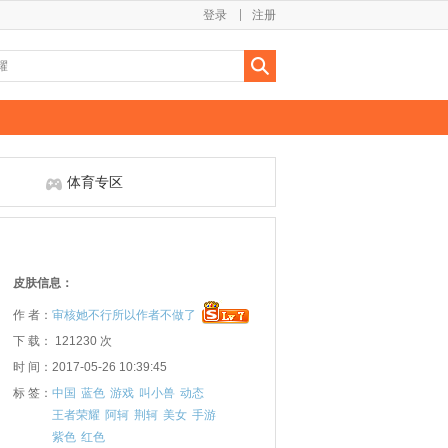
登录
注册
体育专区
皮肤信息：
作 者：
审核她不行所以作者不做了
下 载： 121230 次
时 间：2017-05-26 10:39:45
标 签：
中国
蓝色
游戏
叫小兽
动态
王者荣耀
阿轲
荆轲
美女
手游
紫色
红色