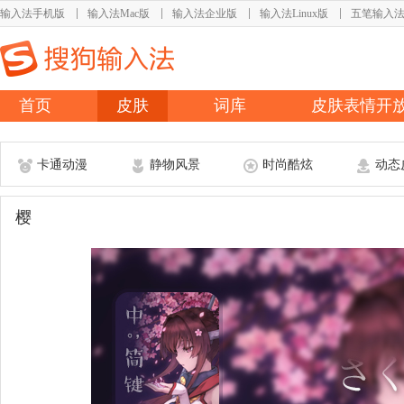
输入法手机版
输入法Mac版
输入法企业版
输入法Linux版
五笔输入
首页
皮肤
词库
皮肤表情开
卡通动漫
静物风景
时尚酷炫
动态
樱