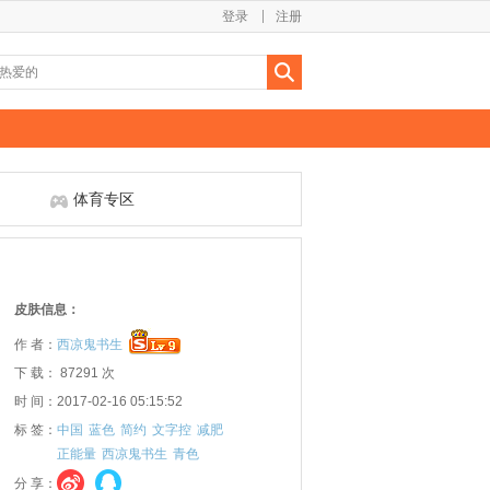
登录
注册
体育专区
皮肤信息：
作 者：
西凉鬼书生
下 载： 87291 次
时 间：2017-02-16 05:15:52
标 签：
中国
蓝色
简约
文字控
减肥
正能量
西凉鬼书生
青色
分 享：