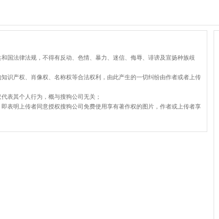
共和国法律法规，不得有反动、色情、暴力、迷信、侮辱、诽谤及宣扬种族歧
的知识产权、肖像权、名称权等合法权利，由此产生的一切纠纷由作者或者上传
仅代表其个人行为，概与搜狗公司无关；
，即表明上传者同意授权搜狗公司免费使用享有著作权的图片，作者或上传者享