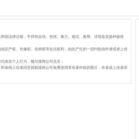
共和国法律法规，不得有反动、色情、暴力、迷信、侮辱、诽谤及宣扬种族歧
的知识产权、肖像权、名称权等合法权利，由此产生的一切纠纷由作者或者上传
仅代表其个人行为，概与搜狗公司无关；
，即表明上传者同意授权搜狗公司免费使用享有著作权的图片，作者或上传者享