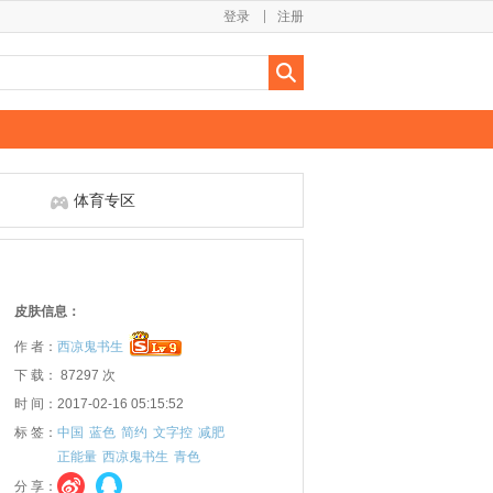
登录
注册
体育专区
皮肤信息：
作 者：
西凉鬼书生
下 载： 87297 次
时 间：2017-02-16 05:15:52
标 签：
中国
蓝色
简约
文字控
减肥
正能量
西凉鬼书生
青色
分 享：