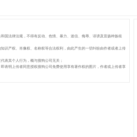
共和国法律法规，不得有反动、色情、暴力、迷信、侮辱、诽谤及宣扬种族歧
的知识产权、肖像权、名称权等合法权利，由此产生的一切纠纷由作者或者上传
仅代表其个人行为，概与搜狗公司无关；
，即表明上传者同意授权搜狗公司免费使用享有著作权的图片，作者或上传者享