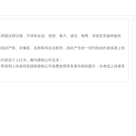
共和国法律法规，不得有反动、色情、暴力、迷信、侮辱、诽谤及宣扬种族歧
的知识产权、肖像权、名称权等合法权利，由此产生的一切纠纷由作者或者上传
仅代表其个人行为，概与搜狗公司无关；
，即表明上传者同意授权搜狗公司免费使用享有著作权的图片，作者或上传者享