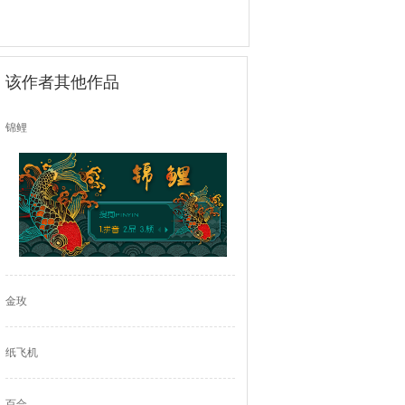
该作者其他作品
锦鲤
金玫
纸飞机
百合