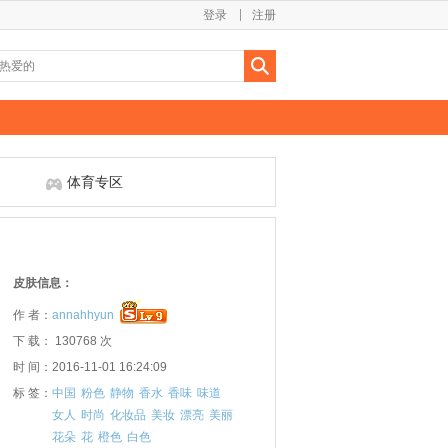
登录
注册
体育专区
皮肤信息：
作 者：
annahhyun
下 载： 130768 次
时 间：2016-11-01 16:24:09
标 签：
中国
粉色
静物
香水
香味
味道
女人
时尚
化妆品
美妆
漂亮
美丽
花朵
花
橙色
白色