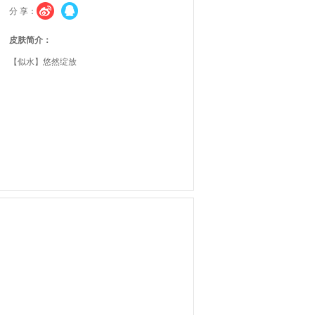
分 享：
皮肤简介：
【似水】悠然绽放