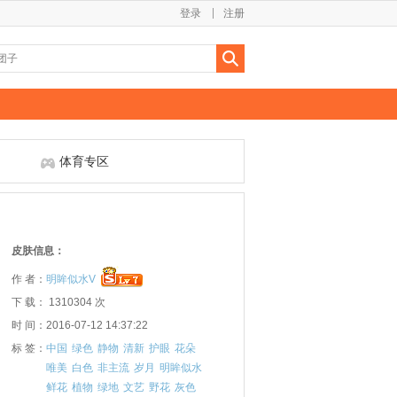
登录
注册
体育专区
皮肤信息：
作 者：
明眸似水V
下 载： 1310304 次
时 间：2016-07-12 14:37:22
标 签：
中国
绿色
静物
清新
护眼
花朵
唯美
白色
非主流
岁月
明眸似水
鲜花
植物
绿地
文艺
野花
灰色