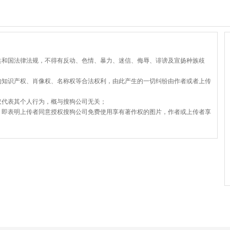
共和国法律法规，不得有反动、色情、暴力、迷信、侮辱、诽谤及宣扬种族歧
的知识产权、肖像权、名称权等合法权利，由此产生的一切纠纷由作者或者上传
仅代表其个人行为，概与搜狗公司无关；
，即表明上传者同意授权搜狗公司免费使用享有著作权的图片，作者或上传者享