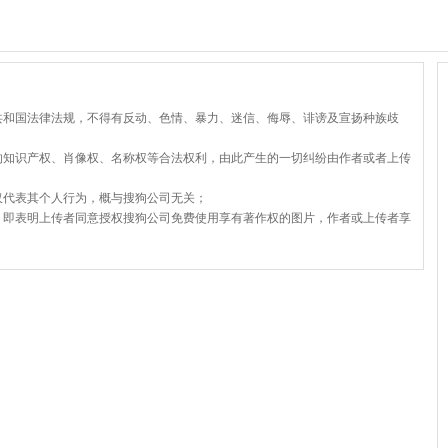
共和国法律法规，不得有反动、色情、暴力、迷信、侮辱、诽谤及宣扬种族歧
的知识产权、肖像权、名称权等合法权利，由此产生的一切纠纷由作者或者上传
仅代表其个人行为，概与搜狗公司无关；
，即表明上传者同意授权搜狗公司免费使用享有著作权的图片，作者或上传者享