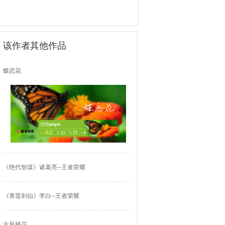
该作者其他作品
蝶恋花
《绝代智谋》诸葛亮--王者荣耀
《青莲剑仙》李白--王者荣耀
古风桃花