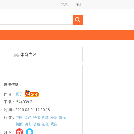
登录
注册
体育专区
皮肤信息：
作 者：
豆子
下 载： 544039 次
时 间：2016-05-04 16:50:18
标 签：
中国
黑色
酷炫
蝴蝶
爱情
绚丽
美丽
动态
动画
蓝色
紫色
分 享：