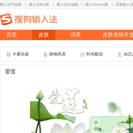
输入法手机版
输入法Mac版
输入法企业版
输入法Linux版
五笔输入
首页
皮肤
词库
皮肤表情开
卡通动漫
静物风景
时尚酷炫
动态
爱莲