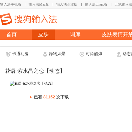
输入法手机版
输入法Mac版
输入法企业版
输入法Linux版
五笔输入
首页
皮肤
词库
皮肤表情开
卡通动漫
静物风景
时尚酷炫
动态
花语·紫水晶之恋【动态】
已有
81152
次下载