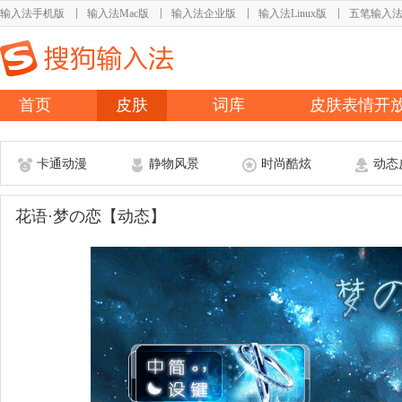
输入法手机版
输入法Mac版
输入法企业版
输入法Linux版
五笔输入
首页
皮肤
词库
皮肤表情开
卡通动漫
静物风景
时尚酷炫
动态
花语·梦の恋【动态】