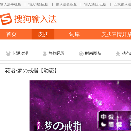
输入法手机版
输入法Mac版
输入法企业版
输入法Linux版
五笔输入
首页
皮肤
词库
皮肤表情开
卡通动漫
静物风景
时尚酷炫
动态
花语·梦の戒指【动态】