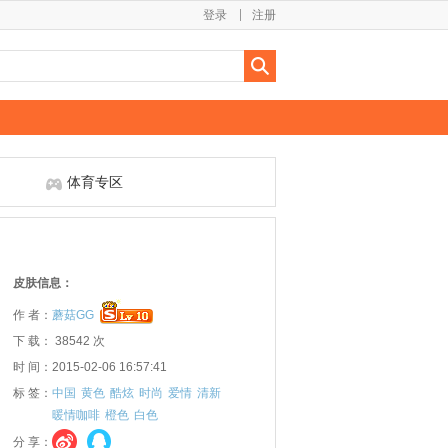
登录
注册
体育专区
皮肤信息：
作 者：
蘑菇GG
下 载： 38542 次
时 间：2015-02-06 16:57:41
标 签：
中国
黄色
酷炫
时尚
爱情
清新
暖情咖啡
橙色
白色
分 享：