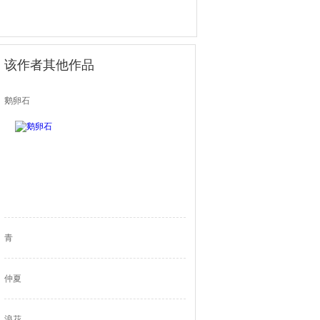
该作者其他作品
鹅卵石
青
仲夏
浪花