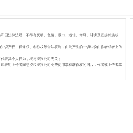
共和国法律法规，不得有反动、色情、暴力、迷信、侮辱、诽谤及宣扬种族歧
的知识产权、肖像权、名称权等合法权利，由此产生的一切纠纷由作者或者上传
仅代表其个人行为，概与搜狗公司无关；
，即表明上传者同意授权搜狗公司免费使用享有著作权的图片，作者或上传者享