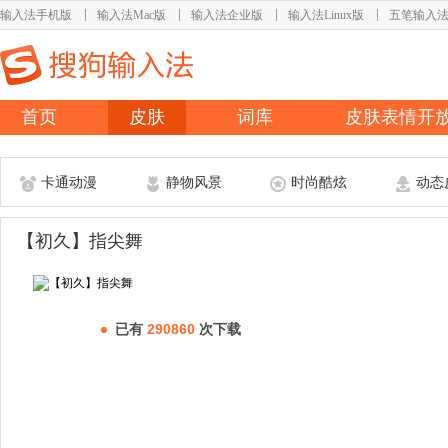
输入法手机版
输入法Mac版
输入法企业版
输入法Linux版
五笔输入
首页
皮肤
词库
皮肤表情开
卡通动漫
静物风景
时尚酷炫
动态
【初久】指尖舞
已有
290860
次下载