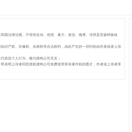
共和国法律法规，不得有反动、色情、暴力、迷信、侮辱、诽谤及宣扬种族歧
的知识产权、肖像权、名称权等合法权利，由此产生的一切纠纷由作者或者上传
仅代表其个人行为，概与搜狗公司无关；
，即表明上传者同意授权搜狗公司免费使用享有著作权的图片，作者或上传者享