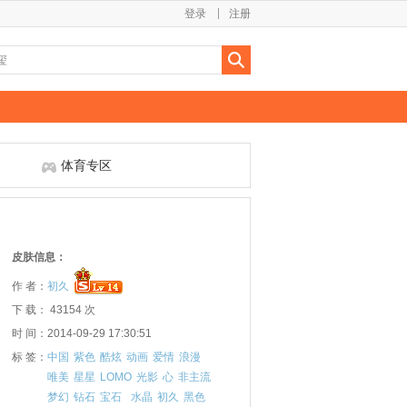
登录
注册
体育专区
皮肤信息：
作 者：
初久
下 载： 43154 次
时 间：2014-09-29 17:30:51
标 签：
中国
紫色
酷炫
动画
爱情
浪漫
唯美
星星
LOMO
光影
心
非主流
梦幻
钻石
宝石
水晶
初久
黑色