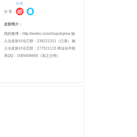
白色
分 享：
皮肤简介：
我的微博：http://weibo.com/chujiufujima 输
入法皮肤讨论①群：238221311（已满） 输
入法皮肤讨论②群：277521115 商业合作联
系QQ：1585608660（加之注明）