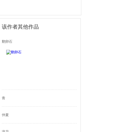
该作者其他作品
鹅卵石
青
仲夏
浪花