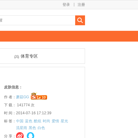
登录
注册
体育专区
皮肤信息：
作 者：
蘑菇GG
下 载： 141774 次
时 间：2014-07-16 17:12:39
标 签：
中国
蓝色
酷炫
时尚
爱情
星光
流星雨
黑色
白色
分 享：