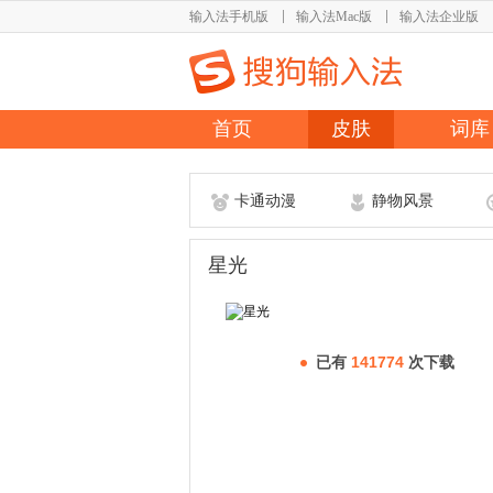
输入法手机版
输入法Mac版
输入法企业版
首页
皮肤
词库
卡通动漫
静物风景
星光
已有
141774
次下载