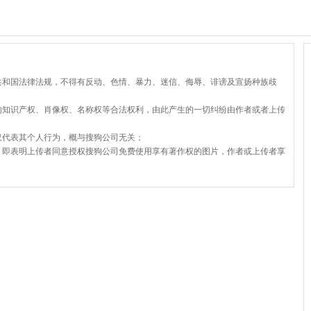
共和国法律法规，不得有反动、色情、暴力、迷信、侮辱、诽谤及宣扬种族歧
的知识产权、肖像权、名称权等合法权利，由此产生的一切纠纷由作者或者上传
仅代表其个人行为，概与搜狗公司无关；
，即表明上传者同意授权搜狗公司免费使用享有著作权的图片，作者或上传者享