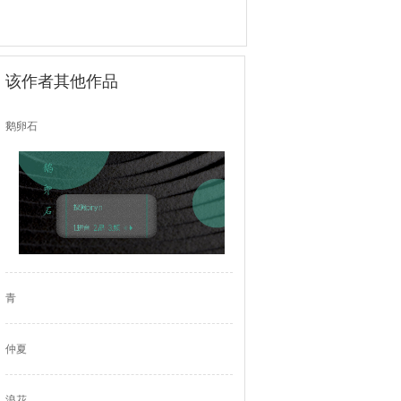
该作者其他作品
鹅卵石
青
仲夏
浪花