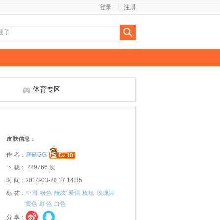
登录
注册
体育专区
皮肤信息：
作 者：
蘑菇GG
下 载： 229766 次
时 间：2014-03-20 17:14:35
标 签：
中国
粉色
酷炫
爱情
玫瑰
玫瑰情
黄色
红色
白色
分 享：