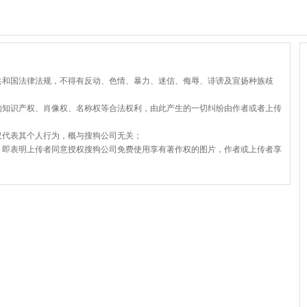
共和国法律法规，不得有反动、色情、暴力、迷信、侮辱、诽谤及宣扬种族歧
的知识产权、肖像权、名称权等合法权利，由此产生的一切纠纷由作者或者上传
仅代表其个人行为，概与搜狗公司无关；
，即表明上传者同意授权搜狗公司免费使用享有著作权的图片，作者或上传者享