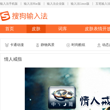
输入法手机版
输入法Mac版
输入法企业版
输入法Linux版
五笔输入
首页
皮肤
词库
皮肤表情开
卡通动漫
静物风景
时尚酷炫
动态
情人戒指