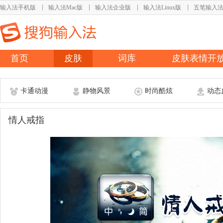
输入法手机版
输入法Mac版
输入法企业版
输入法Linux版
五笔输入
首页
皮肤
词库
皮肤表情开
卡通动漫
静物风景
时尚酷炫
动态
情人戒指