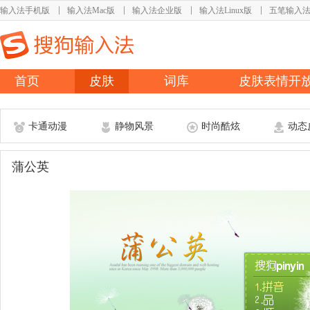
输入法手机版
输入法Mac版
输入法企业版
输入法Linux版
五笔输入
首页
皮肤
词库
皮肤表情开
卡通动漫
静物风景
时尚酷炫
动态
蒲公英