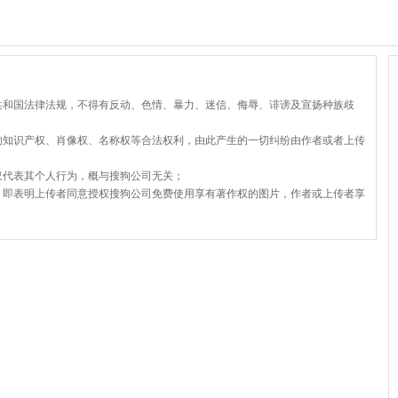
共和国法律法规，不得有反动、色情、暴力、迷信、侮辱、诽谤及宣扬种族歧
的知识产权、肖像权、名称权等合法权利，由此产生的一切纠纷由作者或者上传
仅代表其个人行为，概与搜狗公司无关；
，即表明上传者同意授权搜狗公司免费使用享有著作权的图片，作者或上传者享