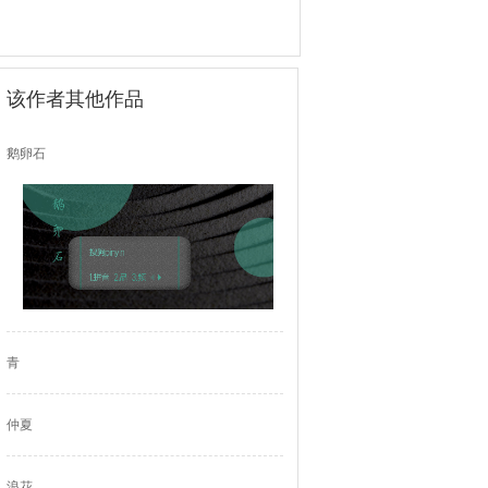
该作者其他作品
鹅卵石
青
仲夏
浪花