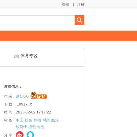
登录
注册
体育专区
皮肤信息：
作 者：
蘑菇GG
下 载： 10917 次
时 间：2013-12-09 17:17:22
标 签：
中国
粉色
静物
时尚
酷炫
玫瑰情
橙色
红色
分 享：