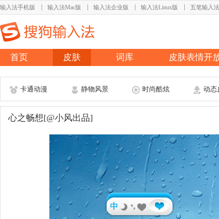
输入法手机版
输入法Mac版
输入法企业版
输入法Linux版
五笔输入
首页
皮肤
词库
皮肤表情开
卡通动漫
静物风景
时尚酷炫
动态
心之畅想[@小风出品]