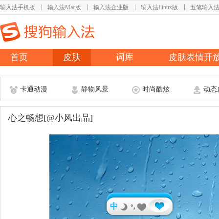
输入法手机版
输入法Mac版
输入法企业版
输入法Linux版
五笔输入
首页
皮肤
词库
皮肤表情开
卡通动漫
静物风景
时尚酷炫
动态
心之畅想[@小风出品]