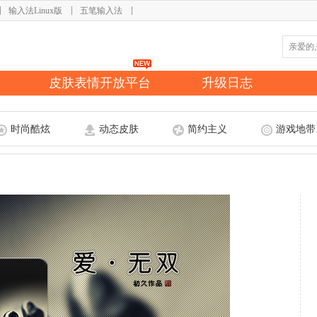
输入法Linux版
五笔输入法
皮肤表情开放平台
升级日志
时尚酷炫
动态皮肤
简约主义
游戏地带