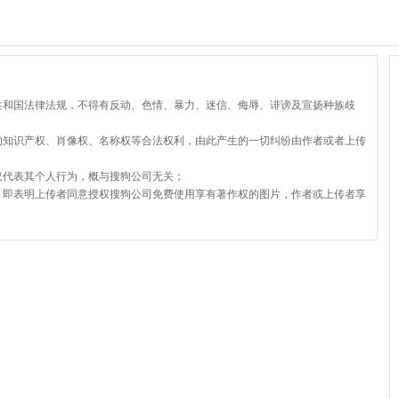
共和国法律法规，不得有反动、色情、暴力、迷信、侮辱、诽谤及宣扬种族歧
的知识产权、肖像权、名称权等合法权利，由此产生的一切纠纷由作者或者上传
仅代表其个人行为，概与搜狗公司无关；
，即表明上传者同意授权搜狗公司免费使用享有著作权的图片，作者或上传者享