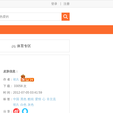
登录
注册
体育专区
皮肤信息：
作 者：
初久
下 载： 33058 次
时 间：2012-07-05 03:41:59
标 签：
中国
黑色
酷炫
爱情
心
非主流
初久
白色
灰色
分 享：