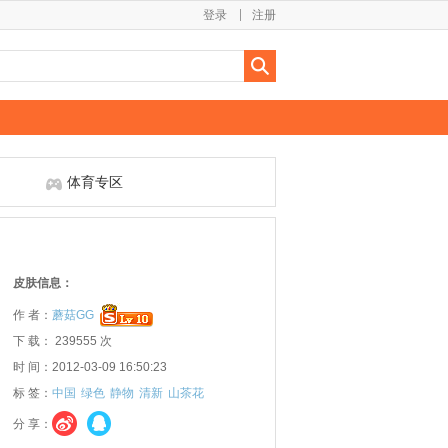
登录
注册
体育专区
皮肤信息：
作 者：
蘑菇GG
下 载： 239555 次
时 间：2012-03-09 16:50:23
标 签：
中国
绿色
静物
清新
山茶花
分 享：