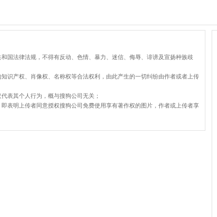
共和国法律法规，不得有反动、色情、暴力、迷信、侮辱、诽谤及宣扬种族歧
的知识产权、肖像权、名称权等合法权利，由此产生的一切纠纷由作者或者上传
仅代表其个人行为，概与搜狗公司无关；
，即表明上传者同意授权搜狗公司免费使用享有著作权的图片，作者或上传者享