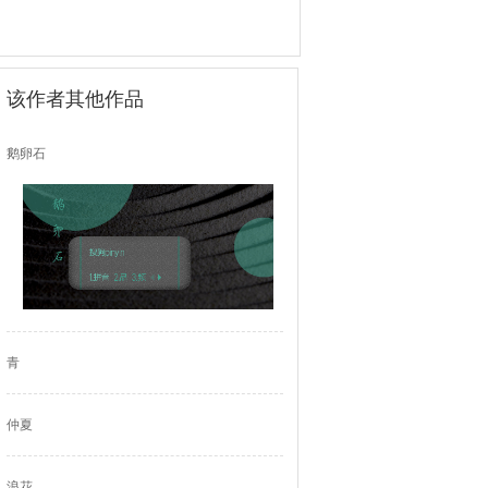
该作者其他作品
鹅卵石
青
仲夏
浪花