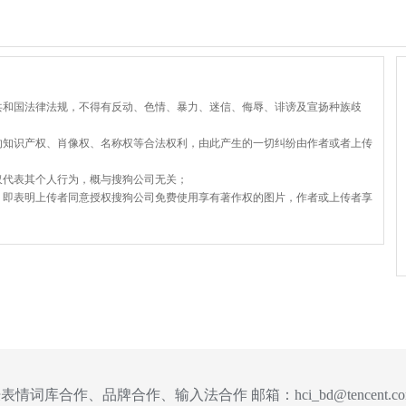
共和国法律法规，不得有反动、色情、暴力、迷信、侮辱、诽谤及宣扬种族歧
的知识产权、肖像权、名称权等合法权利，由此产生的一切纠纷由作者或者上传
仅代表其个人行为，概与搜狗公司无关；
，即表明上传者同意授权搜狗公司免费使用享有著作权的图片，作者或上传者享
表情词库合作、品牌合作、输入法合作 邮箱：
hci_bd@tencent.c