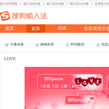
输入法手机版
输入法Mac版
输入法企业版
输入法Linux版
五笔输入
首页
皮肤
词库
皮肤表情开
卡通动漫
静物风景
时尚酷炫
动态
LOVE