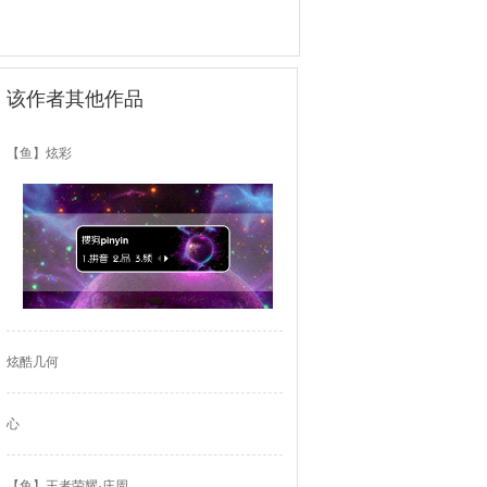
该作者其他作品
【鱼】炫彩
炫酷几何
心
【鱼】王者荣耀·庄周