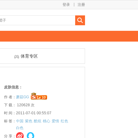
登录
注册
体育专区
皮肤信息：
作 者：
蘑菇GG
下 载： 120628 次
时 间：2011-07-01 00:55:07
标 签：
中国
紫色
酷炫
桃心
爱情
红色
白色
分 享：