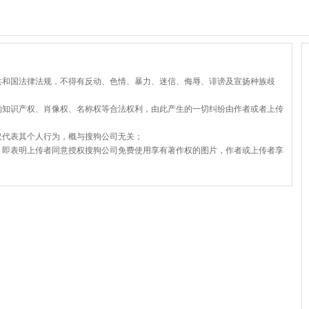
共和国法律法规，不得有反动、色情、暴力、迷信、侮辱、诽谤及宣扬种族歧
的知识产权、肖像权、名称权等合法权利，由此产生的一切纠纷由作者或者上传
仅代表其个人行为，概与搜狗公司无关；
，即表明上传者同意授权搜狗公司免费使用享有著作权的图片，作者或上传者享