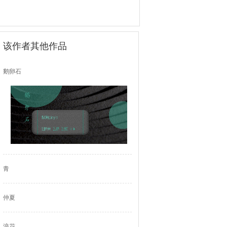
该作者其他作品
鹅卵石
青
仲夏
浪花