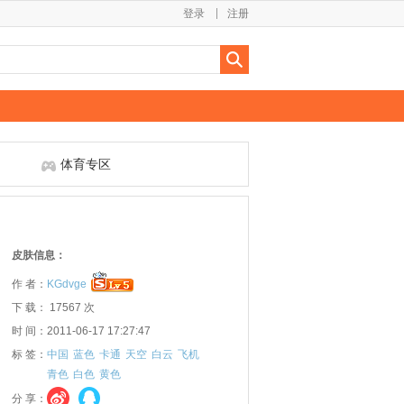
登录
注册
体育专区
皮肤信息：
作 者：
KGdvge
下 载： 17567 次
时 间：2011-06-17 17:27:47
标 签：
中国
蓝色
卡通
天空
白云
飞机
青色
白色
黄色
分 享：