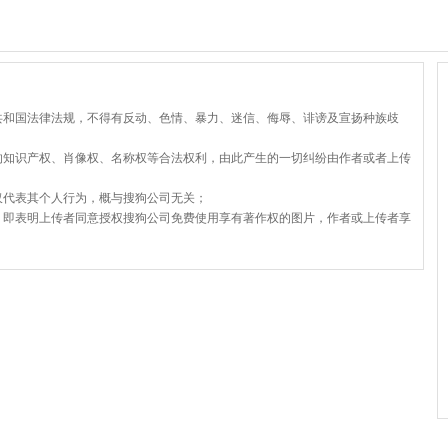
共和国法律法规，不得有反动、色情、暴力、迷信、侮辱、诽谤及宣扬种族歧
的知识产权、肖像权、名称权等合法权利，由此产生的一切纠纷由作者或者上传
仅代表其个人行为，概与搜狗公司无关；
，即表明上传者同意授权搜狗公司免费使用享有著作权的图片，作者或上传者享