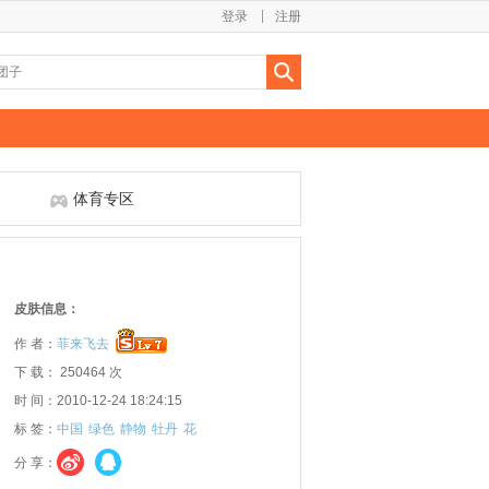
登录
注册
体育专区
皮肤信息：
作 者：
菲来飞去
下 载： 250464 次
时 间：2010-12-24 18:24:15
标 签：
中国
绿色
静物
牡丹
花
分 享：