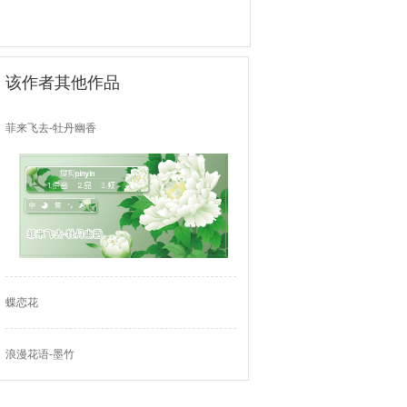
该作者其他作品
菲来飞去-牡丹幽香
蝶恋花
浪漫花语-墨竹