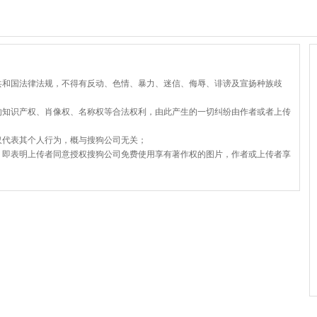
共和国法律法规，不得有反动、色情、暴力、迷信、侮辱、诽谤及宣扬种族歧
的知识产权、肖像权、名称权等合法权利，由此产生的一切纠纷由作者或者上传
仅代表其个人行为，概与搜狗公司无关；
，即表明上传者同意授权搜狗公司免费使用享有著作权的图片，作者或上传者享