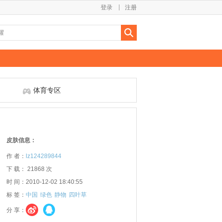
登录
注册
体育专区
皮肤信息：
作 者：
lz124289844
下 载： 21868 次
时 间：2010-12-02 18:40:55
标 签：
中国
绿色
静物
四叶草
分 享：