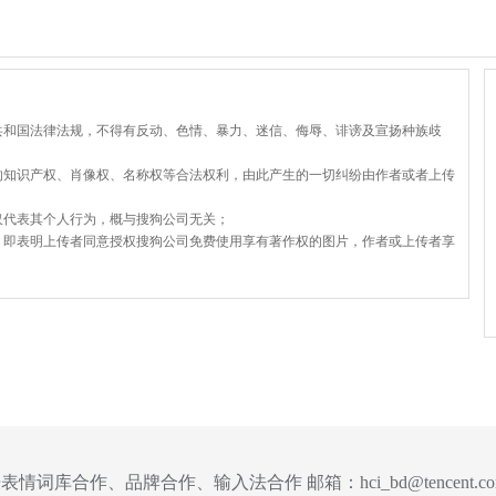
共和国法律法规，不得有反动、色情、暴力、迷信、侮辱、诽谤及宣扬种族歧
的知识产权、肖像权、名称权等合法权利，由此产生的一切纠纷由作者或者上传
仅代表其个人行为，概与搜狗公司无关；
，即表明上传者同意授权搜狗公司免费使用享有著作权的图片，作者或上传者享
表情词库合作、品牌合作、输入法合作 邮箱：
hci_bd@tencent.c