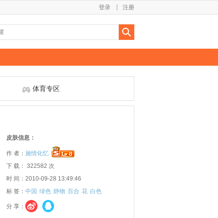
登录
注册
体育专区
皮肤信息：
作 者：
施情化忆
下 载： 322582 次
时 间：2010-09-28 13:49:46
标 签：
中国
绿色
静物
百合
花
白色
分 享：