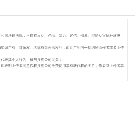
共和国法律法规，不得有反动、色情、暴力、迷信、侮辱、诽谤及宣扬种族歧
的知识产权、肖像权、名称权等合法权利，由此产生的一切纠纷由作者或者上传
仅代表其个人行为，概与搜狗公司无关；
，即表明上传者同意授权搜狗公司免费使用享有著作权的图片，作者或上传者享