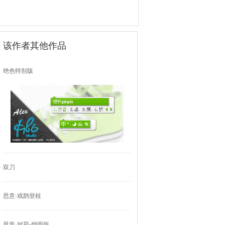
该作者其他作品
绝色特别版
双刀
思意·戏鹊登枝
思意·对荷-烟雨版