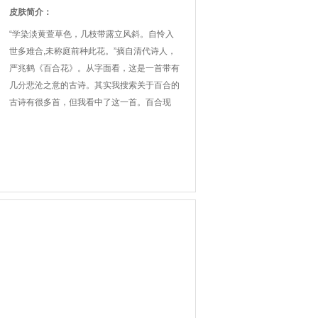
皮肤简介：
“学染淡黄萱草色，几枝带露立风斜。自怜入
世多难合,未称庭前种此花。”摘自清代诗人，
严兆鹤《百合花》。从字面看，这是一首带有
几分悲沧之意的古诗。其实我搜索关于百合的
古诗有很多首，但我看中了这一首。百合现