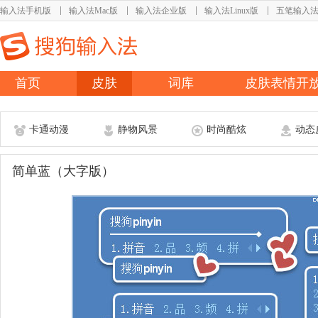
输入法手机版
输入法Mac版
输入法企业版
输入法Linux版
五笔输入
首页
皮肤
词库
皮肤表情开
卡通动漫
静物风景
时尚酷炫
动态
简单蓝（大字版）