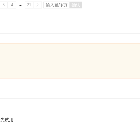
...
3
4
21
确认
能先试用……