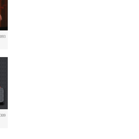
093
309