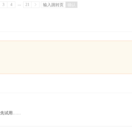
...
3
4
21
确认
能先试用……