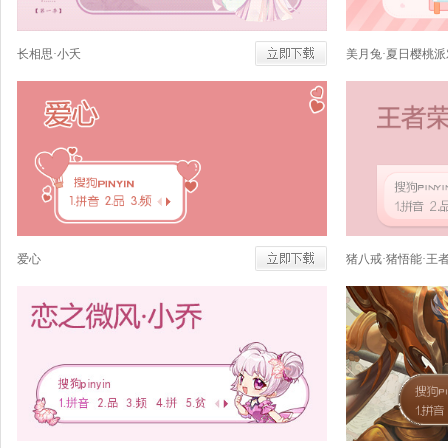
长相思·小夭
美月兔·夏日樱桃派
爱心
猪八戒·猪悟能·王