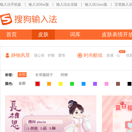
输入法手机版
输入法Mac版
输入法企业版
输入法Linux版
五笔输入
首页
皮肤
词库
皮肤表情开
静物风景
时尚酷炫
蒲公英
护眼
爱情
质感
心
炫
全部
标签:
长草颜团子
阿狸
全部
颜色: