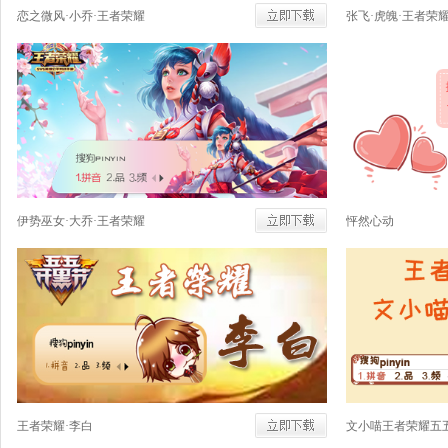
恋之微风·小乔·王者荣耀
张飞·虎魄·王者荣
伊势巫女·大乔·王者荣耀
怦然心动
王者荣耀·李白
文小喵王者荣耀五