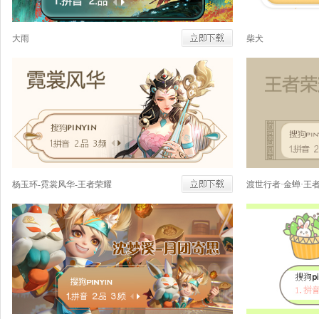
大雨
柴犬
杨玉环-霓裳风华-王者荣耀
渡世行者·金蝉·王