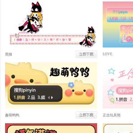
LOVE
黑猫
趣萌鸭鸭
正念玩具熊