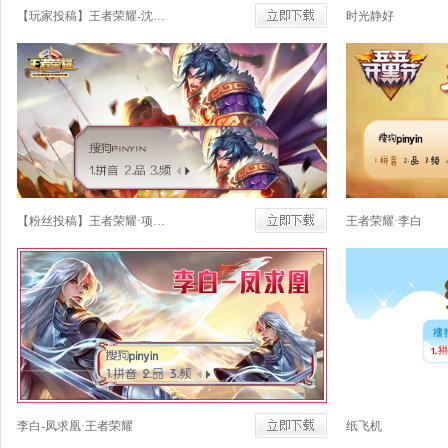
【玩家投稿】王者荣耀-沈梦溪
时光静好
【粉丝投稿】王者荣耀·项羽·霸王
王者荣耀·李白
李白-凤求凰·王者荣耀
纸飞机