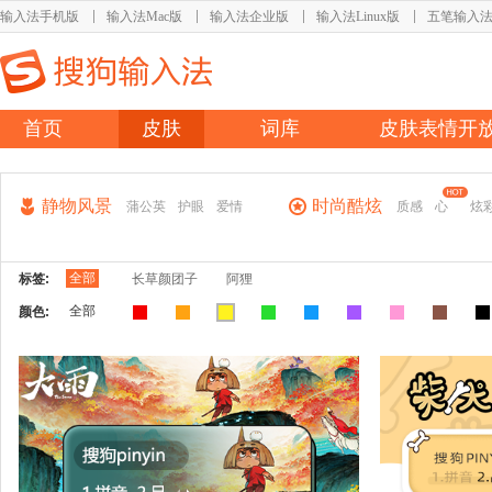
输入法手机版
输入法Mac版
输入法企业版
输入法Linux版
五笔输入
首页
皮肤
词库
皮肤表情开
静物风景
时尚酷炫
蒲公英
护眼
爱情
质感
心
炫
全部
标签:
长草颜团子
阿狸
全部
颜色: