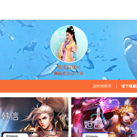
相濡以沫m
搜狗皮肤设计师
按时间排序
|
按下载量