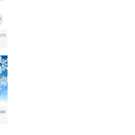
279
090