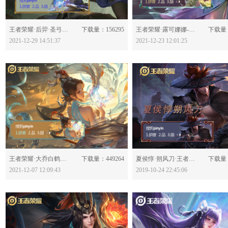
分享：
分享：
王者荣耀·后羿·圣弓游侠-623796
下载量：156295
王者荣耀·露可娜娜-623696
下载量：
2021-12-29 14:51:37
2021-12-23 12:01:25
分享：
分享：
王者荣耀·大乔白鹤梁神女-623237
下载量：449264
夏侯惇·朔风刀·王者荣耀-608575
下载量：
2021-12-07 12:09:43
2019-10-24 22:45:06