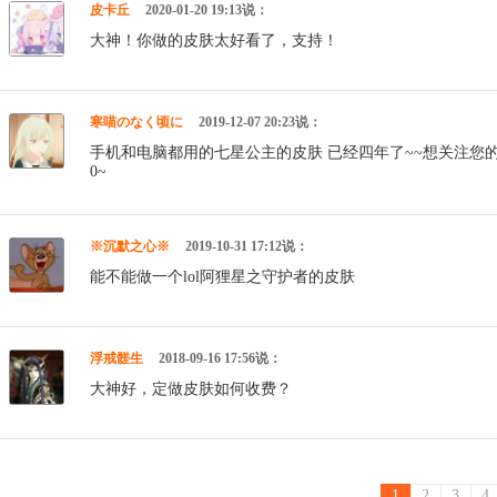
皮卡丘
2020-01-20 19:13说：
大神！你做的皮肤太好看了，支持！
寒喵のなく顷に
2019-12-07 20:23说：
手机和电脑都用的七星公主的皮肤 已经四年了~~想关注您的
0~
※沉默之心※
2019-10-31 17:12说：
能不能做一个lol阿狸星之守护者的皮肤
浮戒髊生
2018-09-16 17:56说：
大神好，定做皮肤如何收费？
1
2
3
4