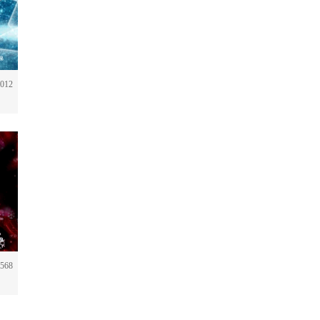
012
568