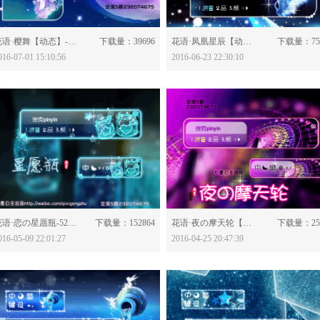
分享：
分享：
花语·樱舞【动态】-528877
下载量：39696
花语·凤凰星辰【动态】-527683
下载量：75
016-07-01 15:10:56
2016-06-23 22:30:10
分享：
分享：
花语·恋の星愿瓶-524395
下载量：152864
花语·夜の摩天轮【动态】-523954
下载量：25
016-05-09 22:01:27
2016-04-25 20:47:39