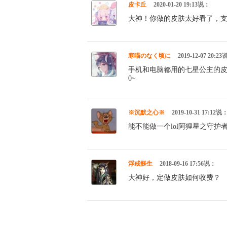
皮卡丘
2020-01-20 19:13说：
大神！你做的皮肤太好看了，
寒喵のなく顷に
2019-12-07 20:2
手机和电脑都用的七星公主的皮
0~
※沉默之心※
2019-10-31 17:12说
能不能做一个lol阿狸星之守护
浮戒髊生
2018-09-16 17:56说：
大神好，定做皮肤如何收费？