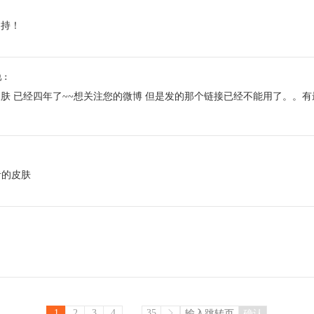
支持！
3说：
肤 已经四年了~~想关注您的微博 但是发的那个链接已经不能用了。。有最
：
者的皮肤
...
1
2
3
4
35
确认