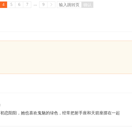
...
4
5
6
7
9
确认
：
的初恋阳阳，她也喜欢鬼魅的绿色，经常把射手座和天箭座摆在一起