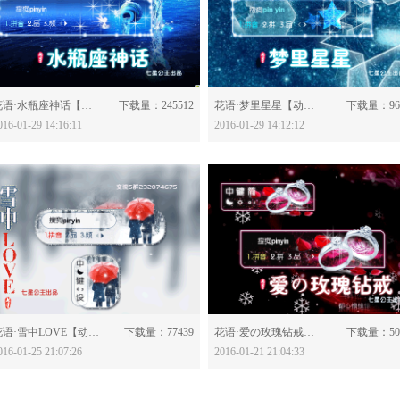
分享：
分享：
花语·水瓶座神话【动态】-521171
下载量：245512
花语·梦里星星【动态】-521169
下载量：96
016-01-29 14:16:11
2016-01-29 14:12:12
分享：
分享：
花语·雪中LOVE【动态】-520994
下载量：77439
花语·爱の玫瑰钻戒【动态】-520876
下载量：50
016-01-25 21:07:26
2016-01-21 21:04:33