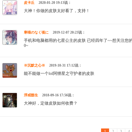
皮卡丘
2020-01-20 19:13说：
大神！你做的皮肤太好看了，支持！
寒喵のなく顷に
2019-12-07 20:23说：
手机和电脑都用的七星公主的皮肤 已经四年了~~想关注您的
0~
※沉默之心※
2019-10-31 17:12说：
能不能做一个lol阿狸星之守护者的皮肤
浮戒髊生
2018-09-16 17:56说：
大神好，定做皮肤如何收费？
1
2
3
4